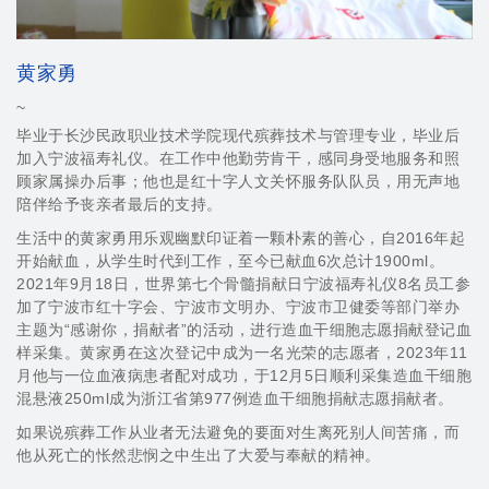
黄家勇
~
毕业于长沙民政职业技术学院现代殡葬技术与管理专业，毕业后
加入宁波福寿礼仪。在工作中他勤劳肯干，感同身受地服务和照
顾家属操办后事；他也是红十字人文关怀服务队队员，用无声地
陪伴给予丧亲者最后的支持。
生活中的黄家勇用乐观幽默印证着一颗朴素的善心，自2016年起
开始献血，从学生时代到工作，至今已献血6次总计1900ml。
2021年9月18日，世界第七个骨髓捐献日宁波福寿礼仪8名员工参
加了宁波市红十字会、宁波市文明办、宁波市卫健委等部门举办
主题为“感谢你，捐献者”的活动，进行造血干细胞志愿捐献登记血
样采集。黄家勇在这次登记中成为一名光荣的志愿者，2023年11
月他与一位血液病患者配对成功，于12月5日顺利采集造血干细胞
混悬液250ml成为浙江省第977例造血干细胞捐献志愿捐献者。
如果说殡葬工作从业者无法避免的要面对生离死别人间苦痛，而
他从死亡的怅然悲悯之中生出了大爱与奉献的精神。